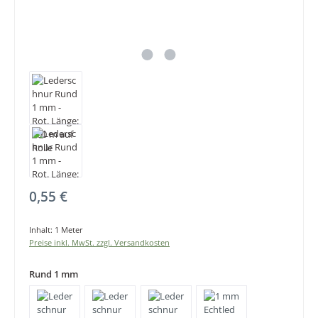
Regulärer Preis:
0,55 €
Inhalt:
1 Meter
Preise inkl. MwSt. zzgl. Versandkosten
Rund 1 mm