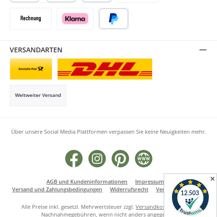
Kredit- oder Debitkarte
SEPA Lastschrift
Vorkasse
Rechnung
Klarna
PayPal
VERSANDARTEN
Briefsendung
Paketversand
Weltweiter Versand
Über unsere Social Media Plattformen verpassen Sie keine Neuigkeiten mehr.
Facebook
Instagram
Pinterest
Website
✕
AGB und Kundeninformationen
Impressum
Versand und Zahlungsbedingungen
Widerrufsrecht
Vertrag widerrufen
Alle Preise inkl. gesetzl. Mehrwertsteuer zzgl.
Versandkosten
und ggf.
Nachnahmegebühren, wenn nicht anders angegeben.