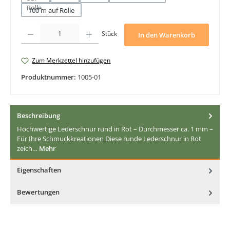
100 m auf Rolle
Produkt Anzahl: Gib den gewünschten Wert ein oder benutze die Schaltfläche
Stück
In den Warenkorb
Zum Merkzettel hinzufügen
Produktnummer:
1005-01
Beschreibung
Hochwertige Lederschnur rund in Rot – Durchmesser ca. 1 mm –
Für Ihre Schmuckkreationen Diese runde Lederschnur in Rot
zeich…
Mehr
Eigenschaften
Bewertungen