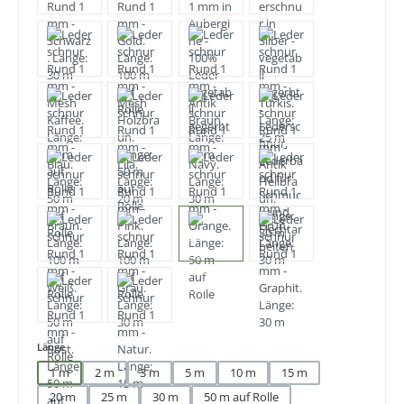
auswählen
Länge
1 m
2 m
3 m
5 m
10 m
15 m
20 m
25 m
30 m
50 m auf Rolle