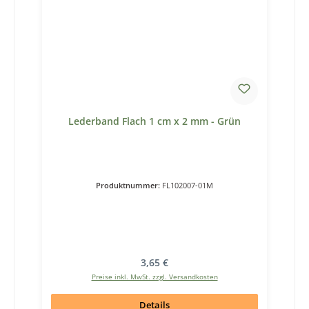
Lederband Flach 1 cm x 2 mm - Grün
Produktnummer:
FL102007-01M
Regulärer Preis:
3,65 €
Preise inkl. MwSt. zzgl. Versandkosten
Details