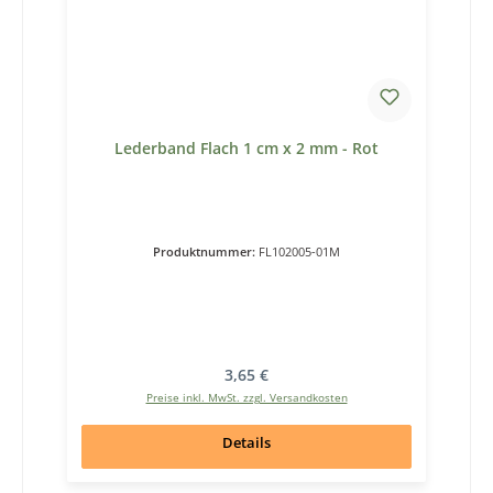
Lederband Flach 1 cm x 2 mm - Rot
Produktnummer:
FL102005-01M
Regulärer Preis:
3,65 €
Preise inkl. MwSt. zzgl. Versandkosten
Details