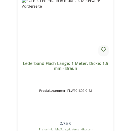
Lederband Flach Länge: 1 Meter. Dicke: 1,5
mm - Braun
Produktnummer:
FLW101802-01M
Regulärer Preis:
2,75 €
Preise inkl. MwSt. zzgl. Versandkosten