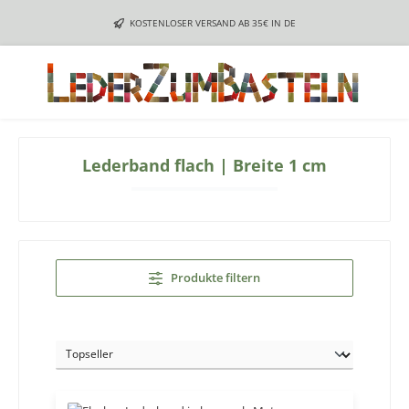
Zum Hauptinhalt springen
KOSTENLOSER VERSAND AB 35€ IN DE
Lederband flach | Breite 1 cm
Produkte filtern