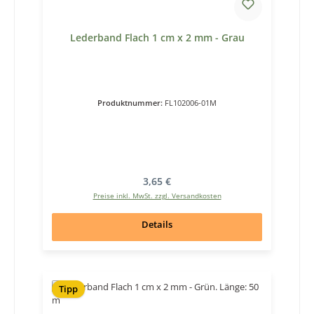
Lederband Flach 1 cm x 2 mm - Grau
Produktnummer:
FL102006-01M
Regulärer Preis:
3,65 €
Preise inkl. MwSt. zzgl. Versandkosten
Details
Tipp