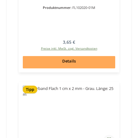
Produktnummer:
FL102020-01M
Regulärer Preis:
3,65 €
Preise inkl. MwSt. zzgl. Versandkosten
Details
Tipp