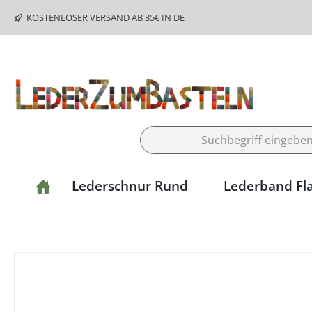
m Hauptinhalt springen
Zur Suche springen
Zur Hauptnavigation springen
KOSTENLOSER VERSAND AB 35€ IN DE
Lederschnur Rund
Lederband Fl