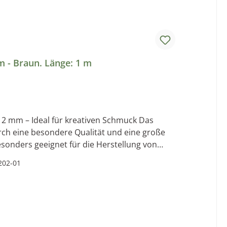
14, 87600, Kaufbeuren, Bayern, DE, info@hasulith.de
 - Braun. Länge: 1 m
. 2 mm – Ideal für kreativen Schmuck Das
ch eine besondere Qualität und eine große
 Besonders geeignet für die Herstellung von
n Gürteln, Hundeleinen, Halsbänder und
202-01
accessoires, Henkel für Taschen oder andere
rband zum Kunstwerk. Alles auf einen Blick:
ählbarArt: eckiges LederbandMaterial: 100%
mation:Unsere Lederriemen sind vegetabil
Preis:
auf schädliche Chemikalien verzichtet. Somit