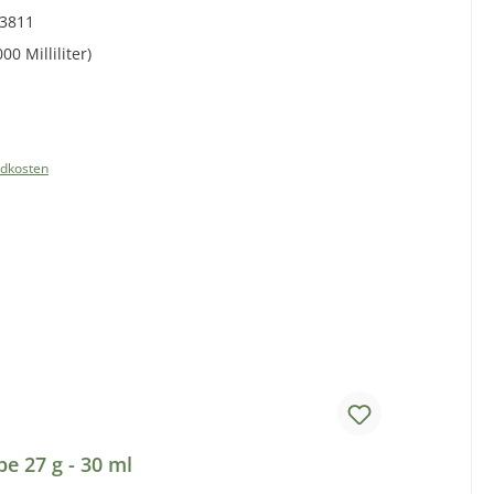
3811
00 Milliliter)
Preis:
ndkosten
e 27 g - 30 ml