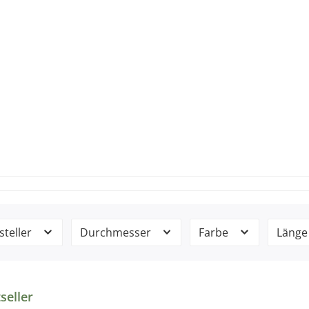
steller
Durchmesser
Farbe
Läng
uktgalerie überspringen
seller