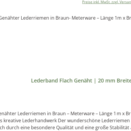
ist dieses rein pflanzlich gegerbte Produkt nicht nur aus r
Preise inkl. MwSt. zzgl. Versa
unbedenklich in der Weiterverarbeitung.Da es sich hierbei 
roduktion durch Sonneneinstrahlung zu Farbabweichungen
im Freien getrocknet, somit ist die Produktion 
nähter Lederriemen in Braun – Meterware – Länge 1 m x Brei
tive Lederhandwerk Der wunderschöne Lederriemen mit zweifacher, weißer Schmucknaht zeichnet
ich durch eine besondere Qualität und eine große Stabilität a