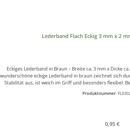
 werden. ℹ️ Herstellerangaben gemäß GPSR: Sussmann Steinhauser GmbH, Glasschleiferstrasse
Lederband Flach Eckig 3 mm x 2 mm
Eckiges Lederband in Braun – Breite ca. 3 mm x Dicke ca
wunderschöne eckige Lederband in braun zeichnet sich dur
Stabilität aus, ist weich im Griff und besonders flexibel.
Armbändern und anderem Schmuck. Auch zum Flechten vo
Produktnummer:
FL030
Accessoires für Pferde sind die Lederbänder optimal. Wohn
kreativen Bastel Projekten werden mit diesem flachen Lede
Farbe: BraunBreite: ca. 3 mmDicke: ca. 2 mmLänge: frei w
RindslederBesonderheit: vegetabil gegerbt Produkt Infor
Regulärer 
0,95 €
egerbt, dass bedeutet beim Gerbungsprozess wird komplett 