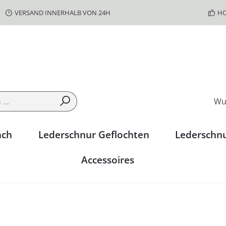
VERSAND INNERHALB VON 24H
HO
Wu
ach
Lederschnur Geflochten
Lederschn
Accessoires