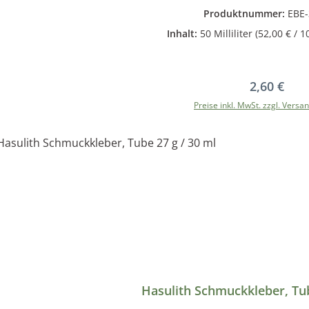
lattlederarten. Anwendung: Dünn auf das gereinigte und trockene Leder auftragen. Ist das Leder sehr
Produktnummer:
EBE-
trocken, kann der Vorgang mehrmals erfolgen. Inhaltsstoffe: Hochwertige Öle, Vaseline, Bienenwachs,
Inhalt:
50 Milliliter
(52,00 € / 10
Parfüm
Regulärer 
2,60 €
Preise inkl. MwSt. zzgl. Versa
Hasulith Schmuckkleber, Tub