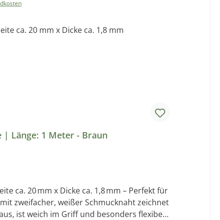
einstem Rindsleder, sondern auch noch völlig
ndkosten
um ein Naturprodukt handelt kann es bei der
 kommen. Das Leder wird der Umwelt zuliebe
nachhaltig und umweltfreundlich.
Lederband Flach Genäht | 20 mm Breite | Länge: 1 Meter - Braun
te ca. 20 mm x Dicke ca. 1,8 mm – Perfekt für
us, ist weich im Griff und besonders flexibel.