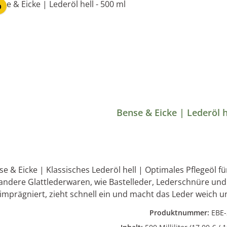
p
Bense & Eicke | Lederöl h
cke | Klassisches Lederöl hell | Optimales Pflegeöl für Sattel- und Zaumzeug sowie Motoradkleidung
andere Glattlederwaren, wie Bastelleder, Lederschnüre und 
prägniert, zieht schnell ein und macht das Leder weich und geschmeidig. Anwend
der Pinsel dünn auf das gereinigte und trockene Leder auftragen. Inhaltsstoffe: Hochwertige
Produktnummer:
EBE-
Parfüm