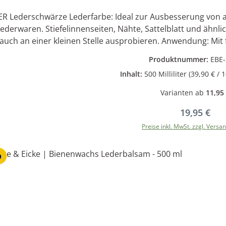
ze Lederfarbe: Ideal zur Ausbesserung von abgeriebenen, unschönen Stellen an schwarzen
ederwaren. Stiefelinnenseiten, Nähte, Sattelblatt und ähnli
 einer kleinen Stelle ausprobieren. Anwendung: Mit feinem Pinsel oder weichem Tuch auf das vorher
einigte und trockene Leder dünn auftragen und einziehen l
Produktnummer:
EBE-
en. Durch anschließendes Fetten mit B&E Lederfett oder B&E
Inhalt:
500 Milliliter
(39,90 € / 1
Varianten ab
11,95
Regulärer P
19,95 €
Preise inkl. MwSt. zzgl. Versa
In den Warenkor
p