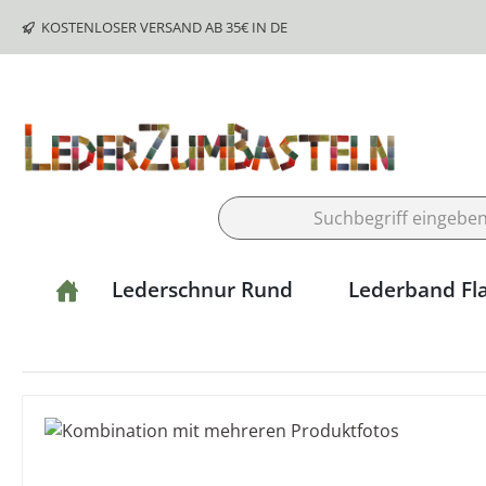
m Hauptinhalt springen
Zur Suche springen
Zur Hauptnavigation springen
KOSTENLOSER VERSAND AB 35€ IN DE
Lederschnur Rund
Lederband Fl