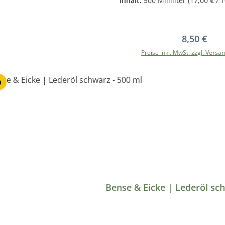
Inhalt:
500 Milliliter
(17,00 € / 1
Regulärer 
8,50 €
Preise inkl. MwSt. zzgl. Versa
In den Warenkor
p
Bense & Eicke | Lederöl sc