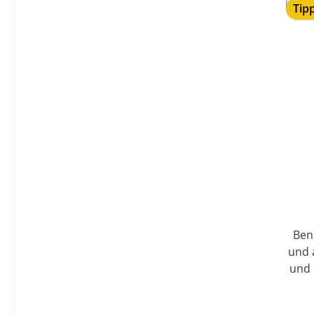
Tip
Bense & Ei
und 
und im
Tuch o