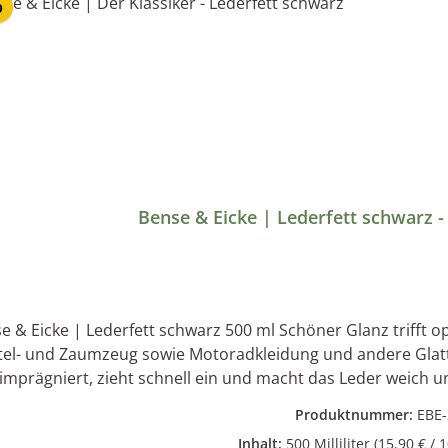
p
Bense & Eicke | Lederfett schwarz - 
& Eicke | Lederfett schwarz 500 ml Schöner Glanz trifft optimale Lederpflege O
tel- und Zaumzeug sowie Motoradkleidung und andere Glattl
prägniert, zieht schnell ein und macht das Leder weich und geschmeidig. Anwend
uch dünn auf das gereinigte und trockene Leder auftragen. Inhaltsstoffe: Hochwertige Öle und Wachse
Produktnummer:
EBE-
Vaseline, Parfüm Produkt wird in
Inhalt:
500 Milliliter
(15,90 € / 1