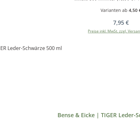
Varianten ab
4,50 
Regulärer 
7,95 €
Preise inkl. MwSt. zzgl. Versa
In den Warenkor
Bense & Eicke | TIGER Leder-S