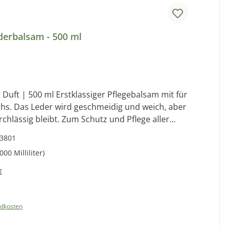
derbalsam - 500 ml
 Pflegebalsam mit für
chs. Das Leder wird geschmeidig und weich, aber
hlässig bleibt. Zum Schutz und Pflege aller
3801
gen. Inhaltsstoffe: Hochwertige Öle, Vaseline, Bienenwachs, Parfüm
000 Milliliter)
€
reis:
ndkosten
b