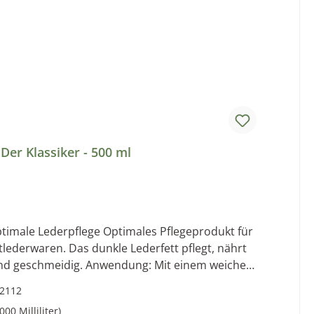
Der Klassiker - 500 ml
ptimales Pflegeprodukt für
ederwaren. Das dunkle Lederfett pflegt, nährt
ung: Mit einem weichen
,
2112
 einem Eimer mit 500 ml geliefert.
000 Milliliter)