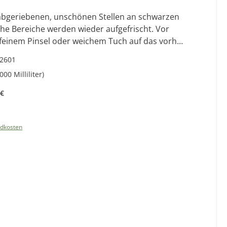
che Bereiche werden wieder aufgefrischt. Vor
assen. Bei Bedarf kann der Vorgang wiederholt
2601
 Lederöl wird ein noch besserer Effekt erzielt.
000 Milliliter)
 €
reis:
ndkosten
b