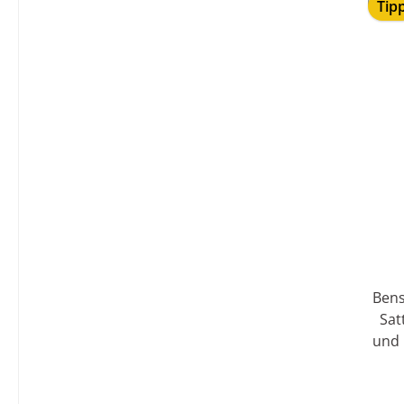
Tip
Bense 
Sat
und im
T