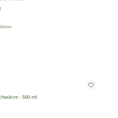
€
Preis:
ndkosten
b
chwärze - 500 ml