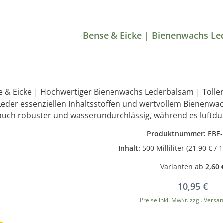
Bense & Eicke | Bienenwachs Le
 Eicke | Hochwertiger Bienenwachs Lederbalsam | Toller Duft | 500 ml Erstklassiger
Leder essenziellen Inhaltsstoffen und wertvollem Bienenwa
auch robuster und wasserundurchlässig, während es luftdurc
ünn auf das gereinigte und trockene Leder auftragen. Ist das Leder sehr trocken,
Produktnummer:
EBE-
kann der Vorgang mehrmals erfol
Inhalt:
500 Milliliter
(21,90 € / 1
Varianten ab
2,60 
Regulärer P
10,95 €
Preise inkl. MwSt. zzgl. Versa
In den Warenkor