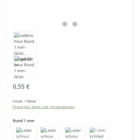
Regulärer Preis:
0,55 €
Inhalt:
1 Meter
Preise inkl. MwSt. zzgl. Versandkosten
Rund 1 mm