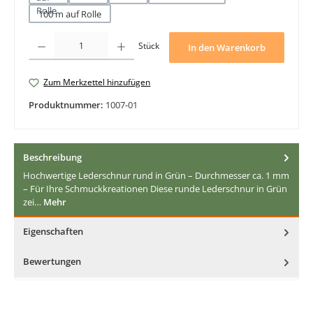
100 m auf Rolle
Produkt Anzahl: Gib den gewünschten Wert ein oder benutze die Schaltfläche
Stück
In den Warenkorb
Zum Merkzettel hinzufügen
Produktnummer:
1007-01
Beschreibung
Hochwertige Lederschnur rund in Grün – Durchmesser ca. 1 mm
– Für Ihre Schmuckkreationen Diese runde Lederschnur in Grün
zei…
Mehr
Eigenschaften
Bewertungen