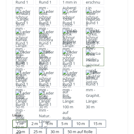
auswählen
Länge
1 m
2 m
3 m
5 m
10 m
15 m
20 m
25 m
30 m
50 m auf Rolle