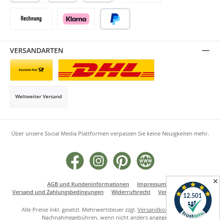
Kredit- oder Debitkarte
SEPA Lastschrift
Vorkasse
Rechnung
Klarna
PayPal
VERSANDARTEN
Briefsendung
Paketversand
Weltweiter Versand
Über unsere Social Media Plattformen verpassen Sie keine Neuigkeiten mehr.
Facebook
Instagram
Pinterest
Website
✕
AGB und Kundeninformationen
Impressum
Versand und Zahlungsbedingungen
Widerrufsrecht
Vertrag widerrufen
Alle Preise inkl. gesetzl. Mehrwertsteuer zzgl.
Versandkosten
und ggf.
Nachnahmegebühren, wenn nicht anders angegeben.