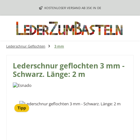
Zum Hauptinhalt springen
KOSTENLOSER VERSAND AB 35€ IN DE
Lederschnur Geflochten
3 mm
Lederschnur geflochten 3 mm -
Schwarz. Länge: 2 m
Bildergalerie überspringen
Tipp